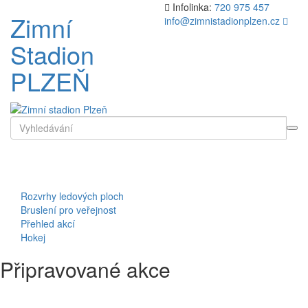
Přejít
Infolinka:
720 975 457
Zimní
k
info@zimnistadionplzen.cz
obsahu
Stadion
webu
PLZEŇ
Search
for
Toggl
naviga
Rozvrhy ledových ploch
Bruslení pro veřejnost
Přehled akcí
Hokej
Připravované akce