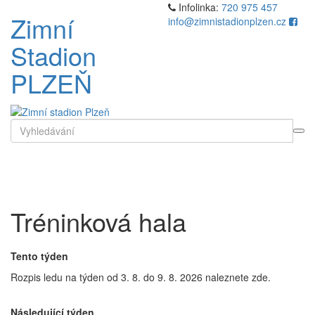
Přejít
Infolinka:
720 975 457
Zimní
k
info@zimnistadionplzen.cz
obsahu
Stadion
webu
PLZEŇ
Search
for
Toggl
naviga
Tréninková hala
Tento týden
Rozpis ledu na týden od 3. 8. do 9. 8. 2026 naleznete zde.
Následující týden