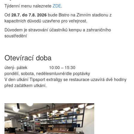
Týdenní menu naleznete
ZDE
.
Od
28.7. do 7.8. 2026
bude Bistro na Zimním stadionu z
kapacitních důvodů uzavřeno pro veřejnost.
Důvodem je stravování účastníků kempu a zahraničního
soustředění
Otevírací doba
úterý- pátek
10:00 – 15:30
pondělí, sobota, neděle
smluvně/dle poptávky
V den utkání Tipsport extraligy se restaurace uzavírá dvě hodiny
před začátkem utkání.