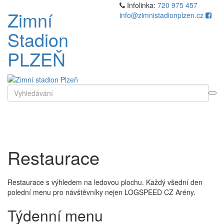
Přejít
Infolinka:
720 975 457
Zimní
k
info@zimnistadionplzen.cz
obsahu
Stadion
webu
PLZEŇ
Search
for
Toggl
naviga
Restaurace
Restaurace s výhledem na ledovou plochu. Každý všední den
polední menu pro návštěvníky nejen LOGSPEED CZ Arény.
Týdenní menu