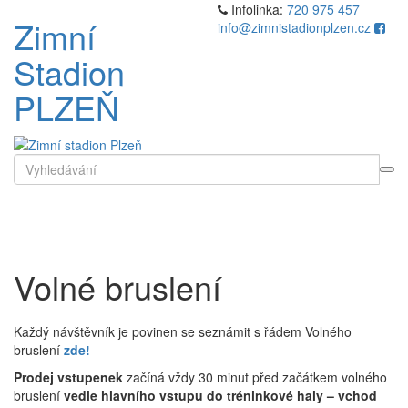
Přejít
Infolinka:
720 975 457
Zimní
k
info@zimnistadionplzen.cz
obsahu
Stadion
webu
PLZEŇ
Search
for
Toggl
naviga
Volné bruslení
Každý návštěvník je povinen se seznámit s řádem Volného
bruslení
zde!
Prodej vstupenek
začíná vždy 30 minut před začátkem volného
bruslení
vedle hlavního vstupu do tréninkové haly – vchod