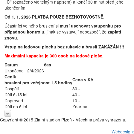
„C“
(označeno viditelným nápisem) a končí 30 minut před jeho
ukončením.
Od 1. 1. 2026 PLATBA POUZE BEZHOTOVOSTNĚ.
Účastníci volného bruslení si
musí uschovat
vstupenku
pro
případnou kontrolu,
jinak se vystavují nebezpečí, že
zaplatí
znovu.
Vstup na ledovou plochu bez rukavic a bruslí ZAKÁZÁN !!!
Maximální kapacita je 300 osob na ledové ploše.
Datum
čas
Ukončeno 12/4/2026
Ceník
Cena v Kč
bruslení pro veřejnost 1,5 hodiny
Dospělí
80,-
Děti 6-15 let
40,-
Doprovod
10,-
Děti do 6 let
Zdarma
Copyright © 2015 Zimní stadion Plzeň - Všechna práva vyhrazena. |
Nastavení cookies
Webdesign: