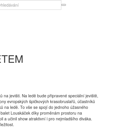
ít
rch
ahu
u
ETEM
na jevišti. Na ledě bude připravené speciální jeviště,
výkony evropských špičkových krasobruslařů, účastníků
íků na ledě. To vše se spojí do jednoho úžasného
ný balet Louskáček díky proměnám prostoru na
a učinil show atraktivní i pro nejmladšího diváka.
ežitost.