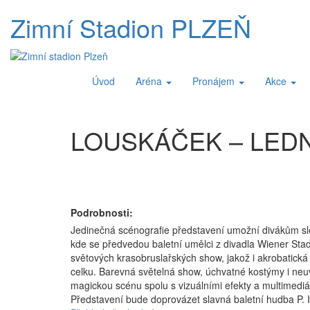
Zimní Stadion
PLZEŇ
Úvod
Aréna
Pronájem
Akce
LOUSKÁČEK – LED
Podrobnosti:
Jedinečná scénografie představení umožní divákům sledo
kde se předvedou baletní umělci z divadla Wiener Stadt
světových krasobruslařských show, jakož i akrobatická
celku. Barevná světelná show, úchvatné kostýmy i neu
magickou scénu spolu s vizuálními efekty a multimediá
Představení bude doprovázet slavná baletní hudba P. I.