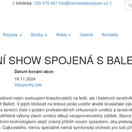
Přej
Sea
Infolinka:
720 975 457
info@zimnistadionplzen.cz
k
for
obs
web
Rozpisy
Služby
Hokej
Galerie
Kontakty
NÍ SHOW SPOJENÁ S BAL
Datum konání akce:
16.11.2024
Vstupenky zde
vat nejen vystoupení krasobruslařů na ledě, ale i baletních tanečníků 
 Ballett. V jejich blízkosti na ledové ploše uvidíte skvělé bruslařské 
 a taneční čísla v podání profesionálních cirkusových umělců a tanečn
věřitelné výkony všech umělců slibují nezapomenutelný zážitek. Slav
lními technologiemi ukáží známý příběh novým způsobem, aby překvapil 
 Čajkovského, kterou speciálně nahrál symfonický orchestr pro tuto příl