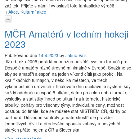
zážitek. Přijďte s námi i vy oslavit toto fantastické výročí!
Akce
,
Kulturní akce
MČR Amatérů v ledním hokeji
2023
Publikováno dne
14.4.2023
by
Jakub Vais
Již od roku 2005 pořádáme možná největší systém turnajů pro
Dospělé amatéry různé úrovně minimálně v Evropě. Snažíme se,
aby se amatéři alespoň na jeden víkend cítili jako profíci. Na
kvalifikačních turnajích, v několika městech, ve třech
výkonnostních úrovních + finálovém dnu očekávejte systém, kdy
každý odehraje alespoň 5 utkání, šatnu po celou dobu turnaje,
výsledky a statistiky ihned po utkání na internetu, historické
tabulky, poháry pro všechny týmy, individuální ceny, možnost
postupu do finále, kde se můžete stát MISTREM ČR, dárky od
partnerů. Důsledné kontroly „amatérskosti“ dle pravidel
jednotlivých divizí a především spoustu zábavy a nových či
starých přátel nejen z ČR a Slovenska.
Více informací zde!