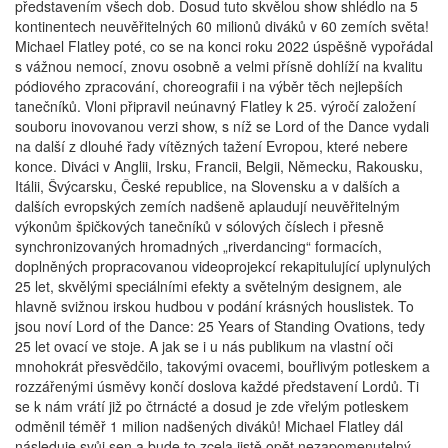
představením všech dob. Dosud tuto skvělou show shlédlo na 5
kontinentech neuvěřitelných 60 milionů diváků v 60 zemích světa!
Michael Flatley poté, co se na konci roku 2022 úspěšně vypořádal
s vážnou nemocí, znovu osobně a velmi přísně dohlíží na kvalitu
pódiového zpracování, choreografii i na výběr těch nejlepších
tanečníků. Vloni připravil neúnavný Flatley k 25. výročí založení
souboru inovovanou verzi show, s níž se Lord of the Dance vydali
na další z dlouhé řady vítězných tažení Evropou, které nebere
konce. Diváci v Anglii, Irsku, Francii, Belgii, Německu, Rakousku,
Itálii, Švýcarsku, České republice, na Slovensku a v dalších a
dalších evropských zemích nadšeně aplaudují neuvěřitelným
výkonům špičkových tanečníků v sólových číslech i přesně
synchronizovaných hromadných „riverdancing“ formacích,
doplněných propracovanou videoprojekcí rekapitulující uplynulých
25 let, skvělými speciálními efekty a světelným designem, ale
hlavně svižnou irskou hudbou v podání krásných houslistek. To
jsou noví Lord of the Dance: 25 Years of Standing Ovations, tedy
25 let ovací ve stoje. A jak se i u nás publikum na vlastní oči
mnohokrát přesvědčilo, takovými ovacemi, bouřlivým potleskem a
rozzářenými úsměvy končí doslova každé představení Lordů. Ti
se k nám vrátí již po čtrnácté a dosud je zde vřelým potleskem
odměnil téměř 1 milion nadšených diváků! Michael Flatley dál
následuje svůj sen a bude to zcela jistě opět nezapomenutelný