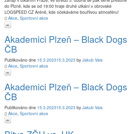
zahájí v utkáním Praze, ve středu 5. dubna se pak série přesune
do Plzně, kde se od 19:00 hraje druhé utkání v obrovské
LOGSPEED CZ Aréně, kde očekáváme bouřlivou atmosféru!
Akce
,
Sportovní akce
Akademici Plzeň – Black Dogs
ČB
Publikováno dne
15.3.2023
15.3.2023
by
Jakub Vais
Akce
,
Sportovní akce
Akademici Plzeň – Black Dogs
ČB
Publikováno dne
15.3.2023
15.3.2023
by
Jakub Vais
Akce
,
Sportovní akce