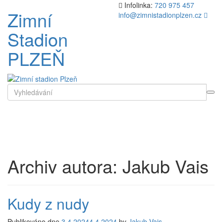
Přejít
Infolinka:
720 975 457
Zimní
k
info@zimnistadionplzen.cz
obsahu
Stadion
webu
PLZEŇ
Search
for
Toggl
naviga
Archiv autora:
Jakub Vais
Kudy z nudy
Publikováno dne
3.4.2024
4.4.2024
by
Jakub Vais