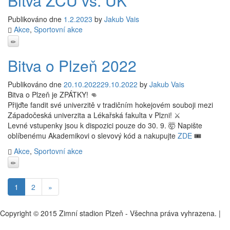
Bitva ZČU vs. UK
Publikováno dne
1.2.2023
by
Jakub Vais
Akce
,
Sportovní akce
Bitva o Plzeň 2022
Publikováno dne
20.10.2022
29.10.2022
by
Jakub Vais
Bitva o Plzeň je ZPÁTKY! 👊
Přijďte fandit své univerzitě v tradičním hokejovém souboji mezi
Západočeská univerzita a Lékařská fakulta v Plzni! ⚔️
Levné vstupenky jsou k dispozici pouze do 30. 9. 🤯 Napište
oblíbenému Akademikovi o slevový kód a nakupujte
ZDE
🎟
Akce
,
Sportovní akce
1
2
»
Copyright © 2015 Zimní stadion Plzeň - Všechna práva vyhrazena. |
Nastavení cookies